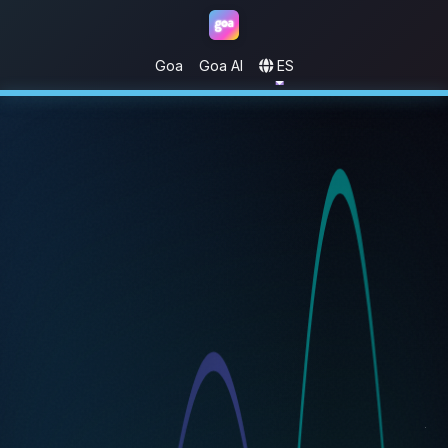
Goa
Goa AI
ES