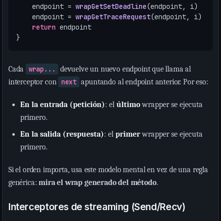
endpoint
=
wrapGetSetDeadline
(
endpoint
,
i
)
endpoint
=
wrapGetTraceRequest
(
endpoint
,
i
)
return
endpoint
}
Cada
wrap...
devuelve un nuevo endpoint que llama al
interceptor con
next
apuntando al endpoint anterior. Por eso:
En la entrada (petición)
: el
último
wrapper se ejecuta
primero.
En la salida (respuesta)
: el
primer
wrapper se ejecuta
primero.
Si el orden importa, usa este modelo mental en vez de una regla
genérica:
mira el wrap generado del método
.
Interceptores de streaming (Send/Recv)