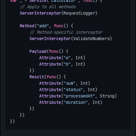
var
_
=
Service
(
"calculator"
,
func
()
{
// Apply to all methods
ServerInterceptor
(
RequestLogger
)
Method
(
"add"
,
func
()
{
// Method-specific interceptor
ServerInterceptor
(
ValidateNumbers
)
Payload
(
func
()
{
Attribute
(
"a"
,
Int
)
Attribute
(
"b"
,
Int
)
})
Result
(
func
()
{
Attribute
(
"sum"
,
Int
)
Attribute
(
"status"
,
Int
)
Attribute
(
"processedAt"
,
String
)
Attribute
(
"duration"
,
Int
)
})
})
})