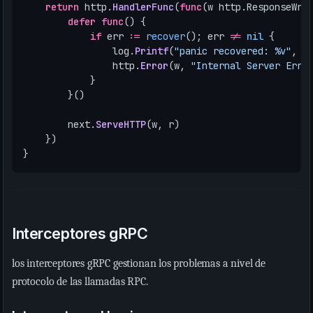
return
http
.
HandlerFunc
(
func
(
w
http
.
ResponseWri
defer
func
()
{
if
err
:=
recover
();
err
!=
nil
{
log
.
Printf
(
"panic recovered: %v"
,
e
http
.
Error
(
w
,
"Internal Server Erro
}
}()
next
.
ServeHTTP
(
w
,
r
)
})
}
Interceptores gRPC
los interceptores gRPC gestionan los problemas a nivel de
protocolo de las llamadas RPC.