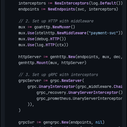
interceptors
:=
NewInterceptors
(
log
.
Default
())
endpoints
:=
NewEndpoints
(
svc
,
interceptors
)
// 2. Set up HTTP with middleware
mux
:=
goahttp
.
NewMuxer
()
mux
.
Use
(
otelhttp
.
NewMiddleware
(
"payment-svc"
))
mux
.
Use
(
debug
.
HTTP
())
mux
.
Use
(
log
.
HTTP
(
ctx
))
httpServer
:=
genhttp
.
New
(
endpoints
,
mux
,
dec
,
genhttp
.
Mount
(
mux
,
httpServer
)
// 3. Set up gRPC with interceptors
grpcServer
:=
grpc
.
NewServer
(
grpc
.
UnaryInterceptor
(
grpc_middleware
.
Chain
grpc_recovery
.
UnaryServerInterceptor
(),
grpc_prometheus
.
UnaryServerInterceptor
,
)),
)
grpcSvr
:=
gengrpc
.
New
(
endpoints
,
nil
)