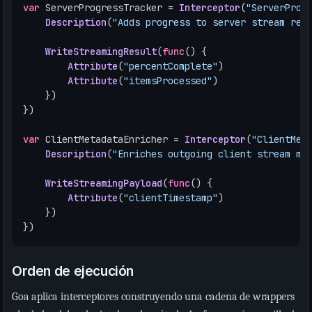
var
ServerProgressTracker
=
Interceptor
(
"ServerProg
Description
(
"Adds progress to server stream res
WriteStreamingResult
(
func
()
{
Attribute
(
"percentComplete"
)
Attribute
(
"itemsProcessed"
)
})
})
var
ClientMetadataEnricher
=
Interceptor
(
"ClientMet
Description
(
"Enriches outgoing client stream me
WriteStreamingPayload
(
func
()
{
Attribute
(
"clientTimestamp"
)
})
})
Orden de ejecución
Goa aplica interceptores construyendo una cadena de wrappers