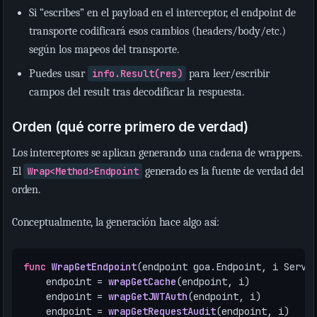
Si “escribes” en el payload en el interceptor, el endpoint de
transporte codificará esos cambios (headers/body/etc.)
según los mapeos del transporte.
Puedes usar
info.Result(res)
para leer/escribir
campos del result tras decodificar la respuesta.
Orden (qué corre primero de verdad)
Los interceptores se aplican generando una cadena de wrappers.
El
Wrap<Method>Endpoint
generado es la fuente de verdad del
orden.
Conceptualmente, la generación hace algo así:
func
WrapGetEndpoint
(
endpoint
goa
.
Endpoint
,
i
Serve
endpoint
=
wrapGetCache
(
endpoint
,
i
)
endpoint
=
wrapGetJWTAuth
(
endpoint
,
i
)
endpoint
=
wrapGetRequestAudit
(
endpoint
,
i
)