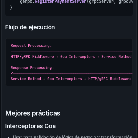
genpb
.
RegisterPaymentServer
(
grpcServer
,
grpcSvr
}
Flujo de ejecución
Request Processing:

───────────────────────────────────────────────────────────
HTTP/gRPC Middleware → Goa Interceptors → Service Method

Response Processing:

<──────────────────────────────────────────────────────────
Mejores prácticas
Interceptores Goa
Usar para validación de lógica de negocio y transformación