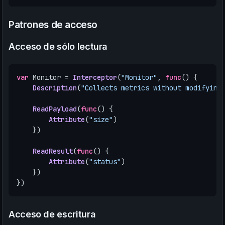
Patrones de acceso
Acceso de sólo lectura
var
Monitor
=
Interceptor
(
"Monitor"
,
func
()
{
Description
(
"Collects metrics without modifying
ReadPayload
(
func
()
{
Attribute
(
"size"
)
})
ReadResult
(
func
()
{
Attribute
(
"status"
)
})
})
Acceso de escritura