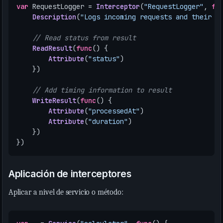
var
RequestLogger
=
Interceptor
(
"RequestLogger"
,
fu
Description
(
"Logs incoming requests and their t
// Read status from result
ReadResult
(
func
()
{
Attribute
(
"status"
)
})
// Add timing information to result
WriteResult
(
func
()
{
Attribute
(
"processedAt"
)
Attribute
(
"duration"
)
})
})
Aplicación de interceptores
Aplicar a nivel de servicio o método: