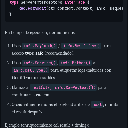
type
ServerInterceptors
interface
{
RequestAudit
(
ctx
context
.
Context
,
info
*
Request
}
En tiempo de ejecución, normalmente:
Usas
info.Payload()
/
info.Result(res)
para
acceso
type-safe
(recomendado).
Usas
info.Service()
,
info.Method()
y
info.CallType()
para etiquetar logs/métricas con
identificadores estables.
Llamas a
next(ctx, info.RawPayload())
para
continuar la cadena.
Opcionalmente mutas el payload antes de
next
, o mutas
el result después.
Ejemplo (enriquecimiento del result + timing):