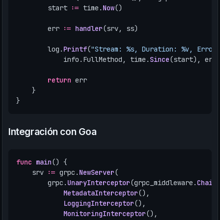
start
:=
time
.
Now
()
err
:=
handler
(
srv
,
ss
)
log
.
Printf
(
"Stream: %s, Duration: %v, Error
info
.
FullMethod
,
time
.
Since
(
start
),
err
return
err
}
}
Integración con Goa
func
main
()
{
srv
:=
grpc
.
NewServer
(
grpc
.
UnaryInterceptor
(
grpc_middleware
.
Chain
MetadataInterceptor
(),
LoggingInterceptor
(),
MonitoringInterceptor
(),