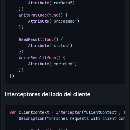
Attribute
(
"rawData"
)
})
WritePayload
(
func
()
{
Attribute
(
"processed"
)
})
ReadResult
(
func
()
{
Attribute
(
"status"
)
})
WriteResult
(
func
()
{
Attribute
(
"enriched"
)
})
})
Interceptores del lado del cliente
var
ClientContext
=
Interceptor
(
"ClientContext"
,
fu
Description
(
"Enriches requests with client cont