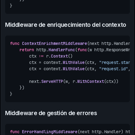
}
Middleware de enriquecimiento del contexto
func
ContextEnrichmentMiddleware
(
next
http
.
Handler
)
return
http
.
HandlerFunc
(
func
(
w
http
.
ResponseWri
ctx
:=
r
.
Context
()
ctx
=
context
.
WithValue
(
ctx
,
"request.start
ctx
=
context
.
WithValue
(
ctx
,
"request.id"
,
next
.
ServeHTTP
(
w
,
r
.
WithContext
(
ctx
))
})
}
Middleware de gestión de errores
func
ErrorHandlingMiddleware
(
next
http
.
Handler
)
htt