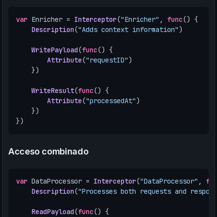
var
Enricher
=
Interceptor
(
"Enricher"
,
func
()
{
Description
(
"Adds context information"
)
WritePayload
(
func
()
{
Attribute
(
"requestID"
)
})
WriteResult
(
func
()
{
Attribute
(
"processedAt"
)
})
})
Acceso combinado
var
DataProcessor
=
Interceptor
(
"DataProcessor"
,
fu
Description
(
"Processes both requests and respon
ReadPayload
(
func
()
{