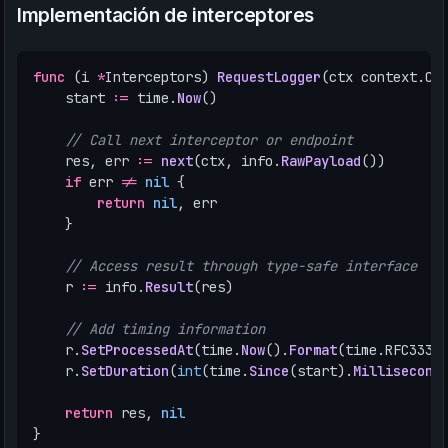
Implementación de interceptores
func
(
i
*
Interceptors
)
RequestLogger
(
ctx
context
.
Co
start
:=
time
.
Now
()
// Call next interceptor or endpoint
res
,
err
:=
next
(
ctx
,
info
.
RawPayload
())
if
err
!=
nil
{
return
nil
,
err
}
// Access result through type-safe interface
r
:=
info
.
Result
(
res
)
// Add timing information
r
.
SetProcessedAt
(
time
.
Now
().
Format
(
time
.
RFC3339
r
.
SetDuration
(
int
(
time
.
Since
(
start
).
Millisecond
return
res
,
nil
}