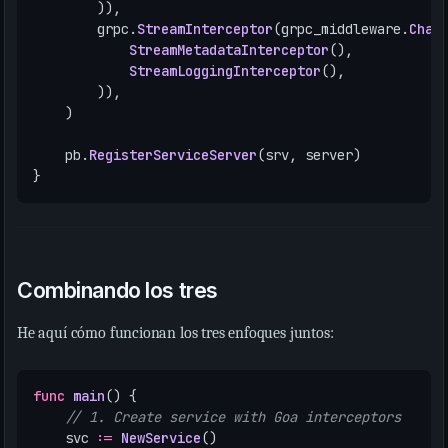
)),
grpc
.
StreamInterceptor
(
grpc_middleware
.
Chai
StreamMetadataInterceptor
(),
StreamLoggingInterceptor
(),
)),
)
pb
.
RegisterServiceServer
(
srv
,
server
)
}
Combinando los tres
He aquí cómo funcionan los tres enfoques juntos:
func
main
()
{
// 1. Create service with Goa interceptors
svc
:=
NewService
()