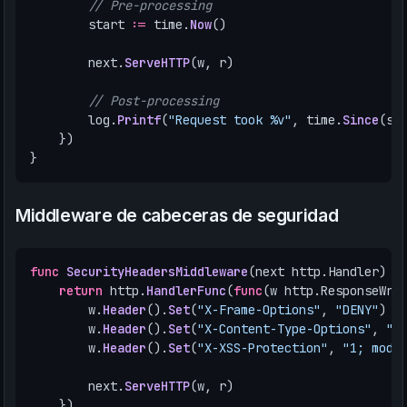
// Pre-processing
start
:=
time
.
Now
()
next
.
ServeHTTP
(
w
,
r
)
// Post-processing
log
.
Printf
(
"Request took %v"
,
time
.
Since
(
st
})
}
Middleware de cabeceras de seguridad
func
SecurityHeadersMiddleware
(
next
http
.
Handler
)
h
return
http
.
HandlerFunc
(
func
(
w
http
.
ResponseWri
w
.
Header
().
Set
(
"X-Frame-Options"
,
"DENY"
)
w
.
Header
().
Set
(
"X-Content-Type-Options"
,
"n
w
.
Header
().
Set
(
"X-XSS-Protection"
,
"1; mode
next
.
ServeHTTP
(
w
,
r
)
})