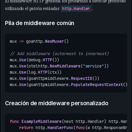
El middleware HTTP gestiona los problemas a nivel de protocolo
utilizando el patrón estándar
http.Handler
.
Pila de middleware común
mux
:=
goahttp
.
NewMuxer
()
// Add middleware (outermost to innermost)
mux
.
Use
(
debug
.
HTTP
())
mux
.
Use
(
otelhttp
.
NewMiddleware
(
"service"
))
mux
.
Use
(
log
.
HTTP
(
ctx
))
mux
.
Use
(
goahttpmiddleware
.
RequestID
())
mux
.
Use
(
goahttpmiddleware
.
PopulateRequestContext
())
Creación de middleware personalizado
func
ExampleMiddleware
(
next
http
.
Handler
)
http
.
Hand
return
http
.
HandlerFunc
(
func
(
w
http
.
ResponseWri