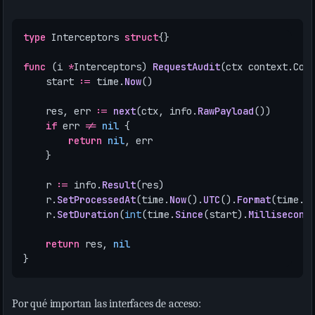
type
Interceptors
struct
{}
func
(
i
*
Interceptors
)
RequestAudit
(
ctx
context
.
Con
start
:=
time
.
Now
()
res
,
err
:=
next
(
ctx
,
info
.
RawPayload
())
if
err
!=
nil
{
return
nil
,
err
}
r
:=
info
.
Result
(
res
)
r
.
SetProcessedAt
(
time
.
Now
().
UTC
().
Format
(
time
.
R
r
.
SetDuration
(
int
(
time
.
Since
(
start
).
Millisecond
return
res
,
nil
}
Por qué importan las interfaces de acceso: