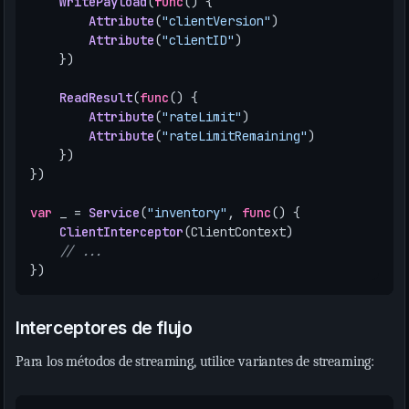
WritePayload
(
func
()
{
Attribute
(
"clientVersion"
)
Attribute
(
"clientID"
)
})
ReadResult
(
func
()
{
Attribute
(
"rateLimit"
)
Attribute
(
"rateLimitRemaining"
)
})
})
var
_
=
Service
(
"inventory"
,
func
()
{
ClientInterceptor
(
ClientContext
)
// ...
})
Interceptores de flujo
Para los métodos de streaming, utilice variantes de streaming: