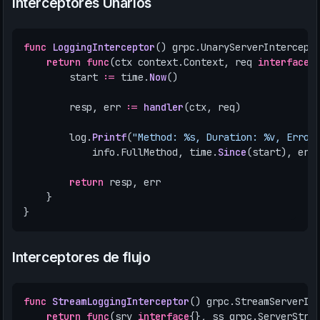
Interceptores Unarios
func
LoggingInterceptor
()
grpc
.
UnaryServerIntercept
return
func
(
ctx
context
.
Context
,
req
interface
{
start
:=
time
.
Now
()
resp
,
err
:=
handler
(
ctx
,
req
)
log
.
Printf
(
"Method: %s, Duration: %v, Error
info
.
FullMethod
,
time
.
Since
(
start
),
err
return
resp
,
err
}
}
Interceptores de flujo
func
StreamLoggingInterceptor
()
grpc
.
StreamServerIn
return
func
(
srv
interface
{},
ss
grpc
.
ServerStre