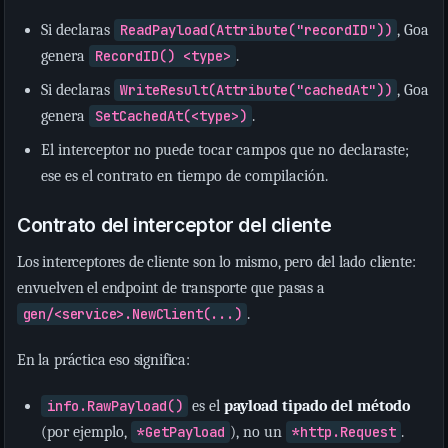
Si declaras
ReadPayload(Attribute("recordID"))
, Goa
genera
RecordID() <type>
.
Si declaras
WriteResult(Attribute("cachedAt"))
, Goa
genera
SetCachedAt(<type>)
.
El interceptor no puede tocar campos que no declaraste;
ese es el contrato en tiempo de compilación.
Contrato del interceptor del cliente
Los interceptores de cliente son lo mismo, pero del lado cliente:
envuelven el endpoint de transporte que pasas a
gen/<service>.NewClient(...)
.
En la práctica eso significa:
info.RawPayload()
es el
payload tipado del método
(por ejemplo,
*GetPayload
), no un
*http.Request
.