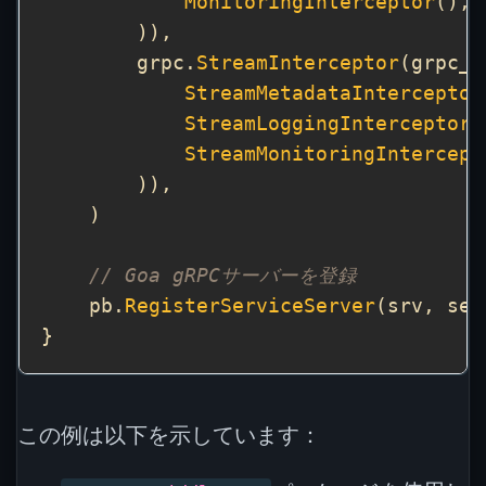
MonitoringInterceptor
        grpc.
StreamInterceptor
(grpc_m
StreamMetadataInterceptor
StreamLoggingInterceptor
StreamMonitoringIntercept
// Goa gRPCサーバーを登録
    pb.
RegisterServiceServer
この例は以下を示しています：